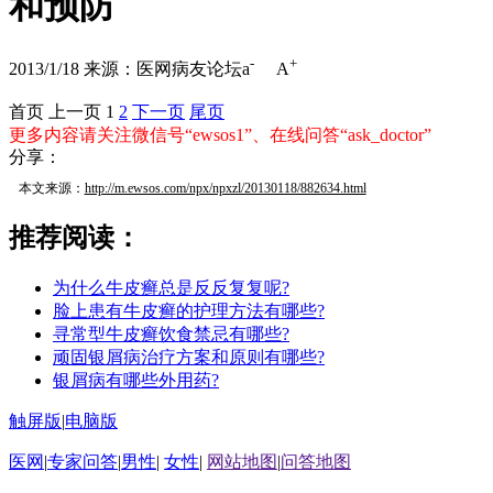
和预防
-
+
2013/1/18
来源：医网病友论坛
a
A
首页
上一页
1
2
下一页
尾页
更多内容请关注微信号“ewsos1”、在线问答“ask_doctor”
分享：
本文来源：
http://m.ewsos.com/npx/npxzl/20130118/882634.html
推荐阅读：
为什么牛皮癣总是反反复复呢?
脸上患有牛皮癣的护理方法有哪些?
寻常型牛皮癣饮食禁忌有哪些?
顽固银屑病治疗方案和原则有哪些?
银屑病有哪些外用药?
触屏版
|
电脑版
医网
|
专家问答
|
男性
|
女性
|
网站地图
|
问答地图